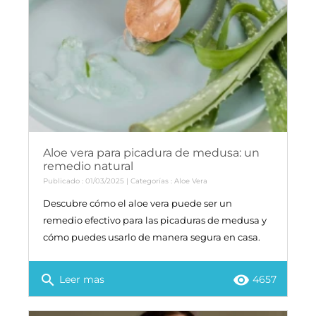
Aloe vera para picadura de medusa: un
remedio natural
Publicado : 01/03/2025 | Categorías :
Aloe Vera
Descubre cómo el aloe vera puede ser un
remedio efectivo para las picaduras de medusa y
cómo puedes usarlo de manera segura en casa.
search
remove_red_eye
Leer mas
4657