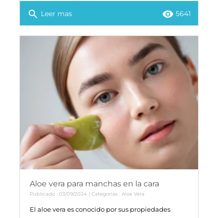
search
remove_red_eye
Leer mas
5641
Aloe vera para manchas en la cara
Publicado : 03/09/2024 | Categorías :
Aloe Vera
El aloe vera es conocido por sus propiedades