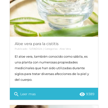
Aloe vera para la cistitis
Publicado : 12/08/2024 | Categorías :
Aloe Vera
El aloe vera, también conocido como sábila, es
una planta con numerosas propiedades
medicinales que han sido utilizadas durante
siglos para tratar diversas afecciones de la piel y
del cuerpo.
search
remove_red_eye
Leer mas
9389