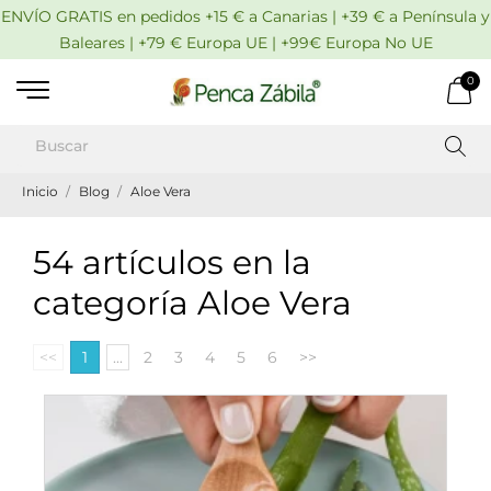
ENVÍO GRATIS en pedidos +15 € a Canarias | +39 € a Península y
Baleares | +79 € Europa UE | +99€ Europa No UE
0
Inicio
Blog
Aloe Vera
54 artículos en la
categoría Aloe Vera
<<
1
...
2
3
4
5
6
>>