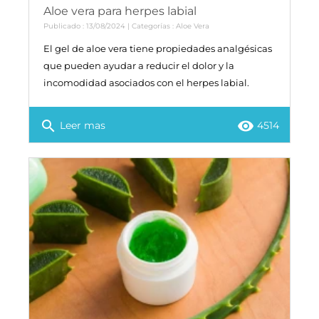
Aloe vera para herpes labial
Publicado : 13/08/2024 | Categorías :
Aloe Vera
El gel de aloe vera tiene propiedades analgésicas
que pueden ayudar a reducir el dolor y la
incomodidad asociados con el herpes labial.
search
remove_red_eye
Leer mas
4514