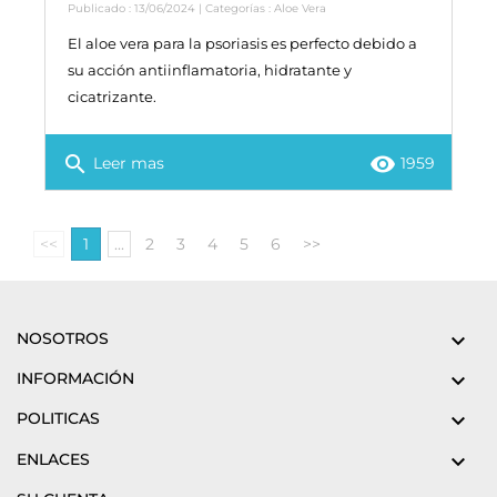
Publicado : 13/06/2024 | Categorías :
Aloe Vera
El aloe vera para la psoriasis es perfecto debido a
su acción antiinflamatoria, hidratante y
cicatrizante.
search
remove_red_eye
Leer mas
1959
<<
1
...
2
3
4
5
6
>>
NOSOTROS

INFORMACIÓN

POLITICAS

ENLACES
