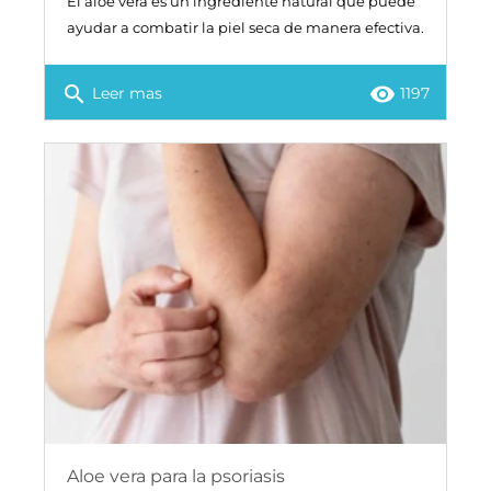
El aloe vera es un ingrediente natural que puede
ayudar a combatir la piel seca de manera efectiva.
search
remove_red_eye
Leer mas
1197
Aloe vera para la psoriasis