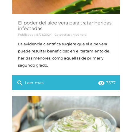
El poder del aloe vera para tratar heridas
infectadas
Publicado : 13/08/2024 | Categorías :
Aloe Vera
La evidencia científica sugiere que el aloe vera
puede resultar beneficioso en el tratamiento de
heridas menores, como aquellas de primer y
segundo grado.
search
remove_red_eye
Leer mas
3577