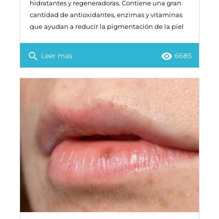
hidratantes y regeneradoras. Contiene una gran
cantidad de antioxidantes, enzimas y vitaminas
que ayudan a reducir la pigmentación de la piel
search
remove_red_eye
Leer mas
6685