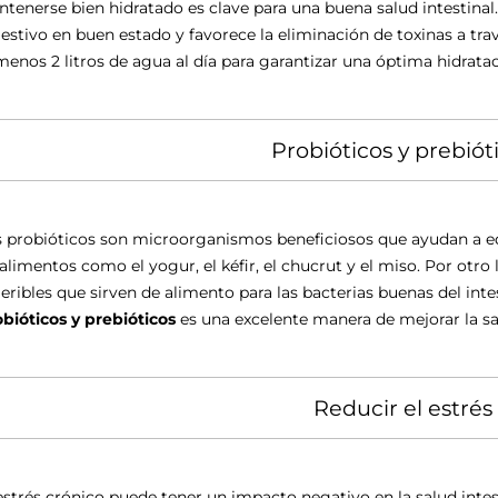
tenerse bien hidratado es clave para una buena salud intestinal
estivo en buen estado y favorece la eliminación de toxinas a tr
menos 2 litros de agua al día para garantizar una óptima hidrata
Probióticos y prebiót
 probióticos son microorganismos beneficiosos que ayudan a equi
alimentos como el yogur, el kéfir, el chucrut y el miso. Por otro 
eribles que sirven de alimento para las bacterias buenas del inte
bióticos y prebióticos
es una excelente manera de mejorar la sal
Reducir el estrés
estrés crónico puede tener un impacto negativo en la salud intest