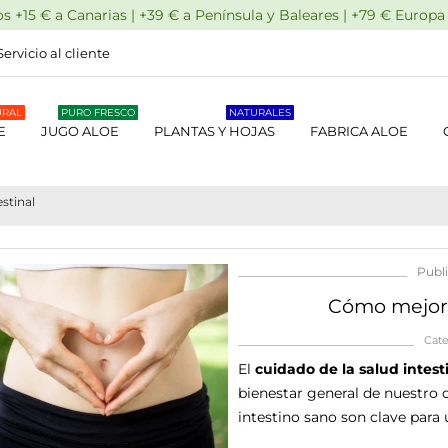
 +15 € a Canarias | +39 € a Península y Baleares | +79 € Europ
Servicio al cliente
URAL
PURO FRESCO
NATURALES
E
JUGO ALOE
PLANTAS Y HOJAS
FABRICA ALOE
stinal
Publi
Cómo mejorar
Cate
El
cuidado de la salud intest
bienestar general de nuestro 
intestino sano son clave para