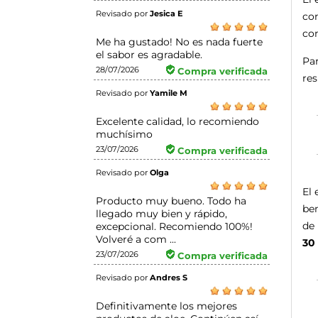
Revisado por
Jesica E
con
com
Me ha gustado! No es nada fuerte
el sabor es agradable.
Par
28/07/2026
Compra verificada
res
Revisado por
Yamile M
Excelente calidad, lo recomiendo
muchísimo
23/07/2026
Compra verificada
Revisado por
Olga
El 
Producto muy bueno. Todo ha
ben
llegado muy bien y rápido,
de 
excepcional. Recomiendo 100%!
Volveré a com ...
30 
23/07/2026
Compra verificada
Revisado por
Andres S
Definitivamente los mejores