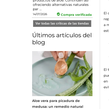
productos de aloe. Continúen así
ofreciendo alternativas naturales
par ...
El 
14/07/2026
Compra verificada
rep
Ver todas las críticas de las tiendas
a m
es
Últimos artículos del
blog
El 
pue
en 
evi
Aloe vera para picadura de
medusa: un remedio natural