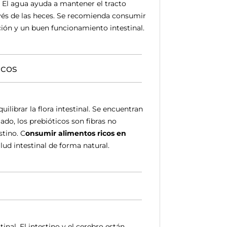
. El agua ayuda a mantener el tracto
avés de las heces. Se recomienda consumir
ción y un buen funcionamiento intestinal.
icos
librar la flora intestinal. Se encuentran
lado, los prebióticos son fibras no
stino. C
onsumir alimentos ricos en
ud intestinal de forma natural.
inal. El intestino y el cerebro están