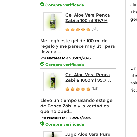
ali
Compra verificada
abs
Gel Aloe Vera Penca
gen
Zabila 100ml 99.7%
(5/5)
Me llegó este gel de 100 ml de
regalo y me parece muy útil para
llevar a ...
Por
Nazaret M
en
05/07/2026
Compra verificada
Una
Gel Aloe Vera Penca
fib
Zabila 1000ml 99.7 %
sal
(5/5)
ric
Llevo un tiempo usando este gel
de Penca Zábila y la verdad es
que no pued...
Por
Nazaret M
en
05/07/2026
Compra verificada
Jugo Aloe Vera Puro