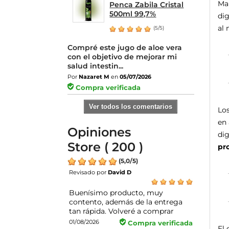
Man
Penca Zabila Cristal
500ml 99,7%
dig
al 
(5/5)
Compré este jugo de aloe vera
con el objetivo de mejorar mi
salud intestin...
Por
Nazaret M
en
05/07/2026
Compra verificada
Ver todos los comentarios
Los
en 
Opiniones
dig
Store ( 200 )
pro
(
5,0
/
5
)
Revisado por
David D
Buenísimo producto, muy
contento, además de la entrega
tan rápida. Volveré a comprar
01/08/2026
Compra verificada
El 