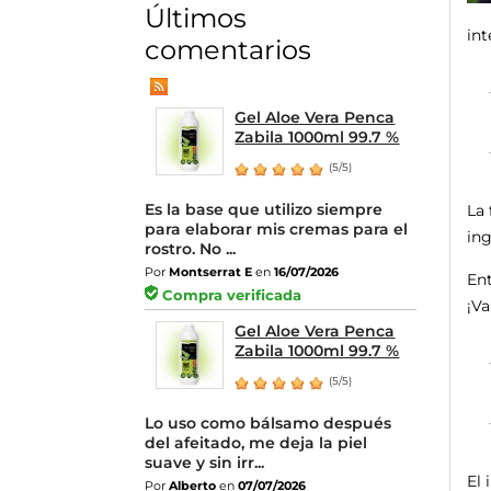
Últimos
int
comentarios
Gel Aloe Vera Penca
Zabila 1000ml 99.7 %
(5/5)
Es la base que utilizo siempre
La 
para elaborar mis cremas para el
ing
rostro. No ...
Por
Montserrat E
en
16/07/2026
Ent
Compra verificada
¡Va
Gel Aloe Vera Penca
Zabila 1000ml 99.7 %
(5/5)
Lo uso como bálsamo después
del afeitado, me deja la piel
suave y sin irr...
El 
Por
Alberto
en
07/07/2026