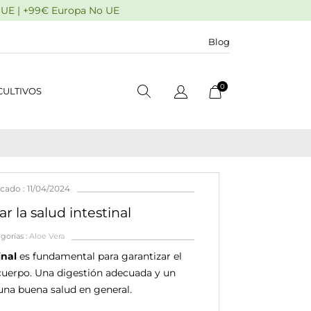
a UE | +99€ Europa No UE
Blog
0
CULTIVOS
cado : 11/04/2024
 la salud intestinal
gorías :
Aloe Vera
inal
es fundamental para garantizar el
cuerpo. Una digestión adecuada y un
 una buena salud en general.