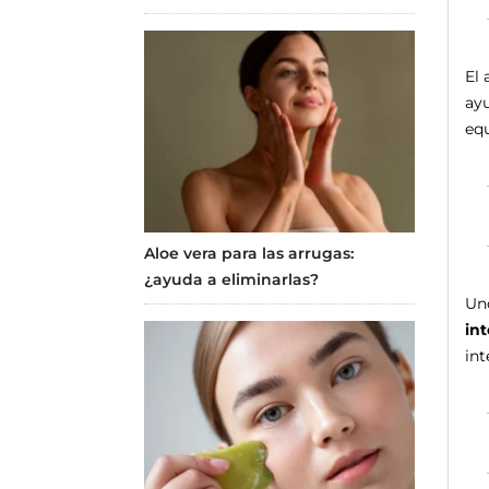
El 
ayu
equ
Aloe vera para las arrugas:
¿ayuda a eliminarlas?
Uno
int
int