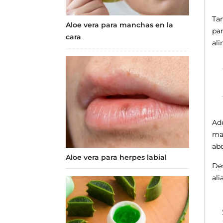
Ta
Aloe vera para manchas en la
par
cara
ali
Ade
man
ab
Aloe vera para herpes labial
Des
ali