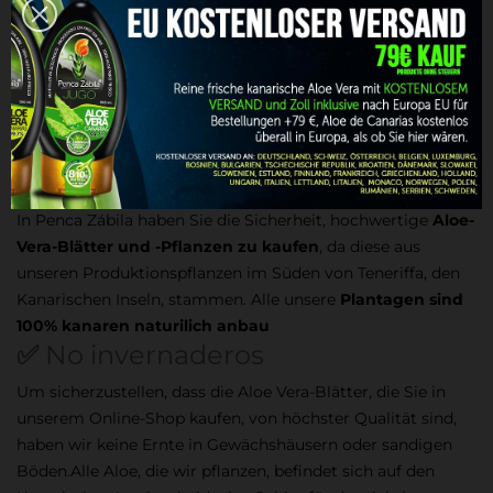
guten Preis
Wenn Sie sich für den
Kauf von Aloe-Vera-Blättern und -
Pflanzen
in unserem Online-Shop für
Kanarische Aloe Vera
Canario entscheiden, erhalten Sie den Versand
kostenlos.
Darüber hinaus ist Ihre Bestellung ohne
zusätzliche Kosten voll risikoversichert.
✅
Naturlich Landbau
In Penca Zábila haben Sie die Sicherheit, hochwertige
Aloe-
Vera-Blätter und -Pflanzen zu kaufen
, da diese aus
unseren Produktionspflanzen im Süden von Teneriffa, den
Kanarischen Inseln, stammen.
Alle unsere
Plantagen sind
100% kanaren naturilich anbau
✅
No invernaderos
Um sicherzustellen, dass die Aloe Vera-Blätter, die Sie in
unserem Online-Shop kaufen, von höchster Qualität sind,
haben wir keine Ernte in Gewächshäusern oder sandigen
Böden.
Alle Aloe, die wir pflanzen, befindet sich auf den