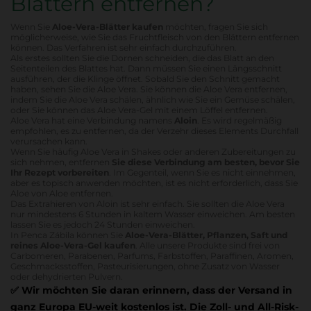
Blättern entfernen?
Wenn Sie
Aloe-Vera-Blätter kaufen
möchten, fragen Sie sich
möglicherweise, wie Sie das Fruchtfleisch von den Blättern entfernen
können. Das Verfahren ist sehr einfach durchzuführen.
Als erstes sollten Sie die Dornen schneiden, die das Blatt an den
Seitenteilen des Blattes hat. Dann müssen Sie einen Längsschnitt
ausführen, der die Klinge öffnet. Sobald Sie den Schnitt gemacht
haben, sehen Sie die Aloe Vera. Sie können die Aloe Vera entfernen,
indem Sie die Aloe Vera schälen, ähnlich wie Sie ein Gemüse schälen,
oder Sie können das Aloe Vera-Gel mit einem Löffel entfernen.
Aloe Vera hat eine Verbindung namens
Aloin
. Es wird regelmäßig
empfohlen, es zu entfernen, da der Verzehr dieses Elements Durchfall
verursachen kann.
Wenn Sie häufig Aloe Vera in Shakes oder anderen Zubereitungen zu
sich nehmen, entfernen
Sie diese Verbindung am besten, bevor Sie
Ihr Rezept vorbereiten
. Im Gegenteil, wenn Sie es nicht einnehmen,
aber es topisch anwenden möchten, ist es nicht erforderlich, dass Sie
Aloe von Aloe entfernen.
Das Extrahieren von Aloin ist sehr einfach. Sie sollten die Aloe Vera
nur mindestens 6 Stunden in kaltem Wasser einweichen. Am besten
lassen Sie es jedoch 24 Stunden einweichen.
In Penca Zábila können Sie
Aloe-Vera-Blätter, Pflanzen, Saft und
reines Aloe-Vera-Gel kaufen
. Alle unsere Produkte sind frei von
Carbomeren, Parabenen, Parfums, Farbstoffen, Paraffinen, Aromen,
Geschmacksstoffen, Pasteurisierungen, ohne Zusatz von Wasser
oder dehydrierten Pulvern.
✅
Wir möchten Sie daran erinnern, dass der Versand in
ganz Europa EU-weit kostenlos ist. Die Zoll- und All-Risk-