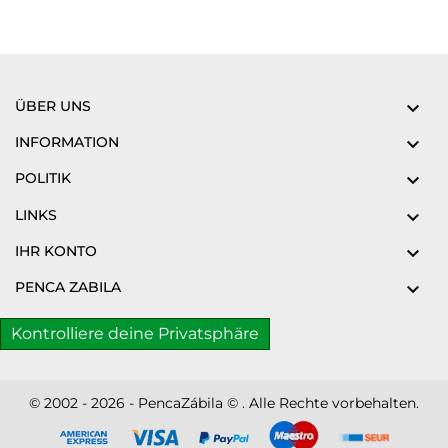
ÜBER UNS

INFORMATION

POLITIK

LINKS

IHR KONTO

PENCA ZABILA

Kontrolliere deine Privatsphäre
© 2002 - 2026 - PencaZábila © . Alle Rechte vorbehalten.