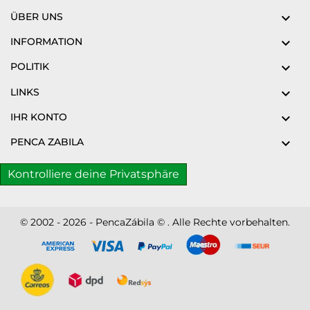
ÜBER UNS

INFORMATION

POLITIK

LINKS

IHR KONTO

PENCA ZABILA

Kontrolliere deine Privatsphäre
© 2002 - 2026 - PencaZábila © . Alle Rechte vorbehalten.
Disc
ver
®