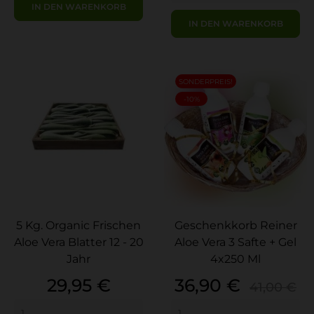
IN DEN WARENKORB
IN DEN WARENKORB
SONDERPREIS!
-10%
5 Kg. Organic Frischen
Geschenkkorb Reiner
Aloe Vera Blatter 12 - 20
Aloe Vera 3 Safte + Gel
Jahr
4x250 Ml
Preis
Preis
Verkauf
29,95 €
36,90 €
41,00 €