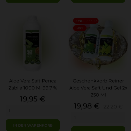
SONDERPREIS!
-10%
Aloe Vera Saft Penca
Geschenkkorb Reiner
Zabila 1000 Ml 99.7 %
Aloe Vera Saft Und Gel 2x
250 Ml
Preis
19,95 €
Preis
Verkauf
19,98 €
22,20 €
IN DEN WARENKORB