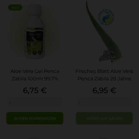
NEU
Aloe Vera Gel Penca
Frisches Blatt Aloe Vera
Zabila 100ml 99.7%
Penca Zabila 20 Jahre
Preis
Preis
6,75 €
6,95 €
IN DEN WARENKORB
NICHT AUF LAGER