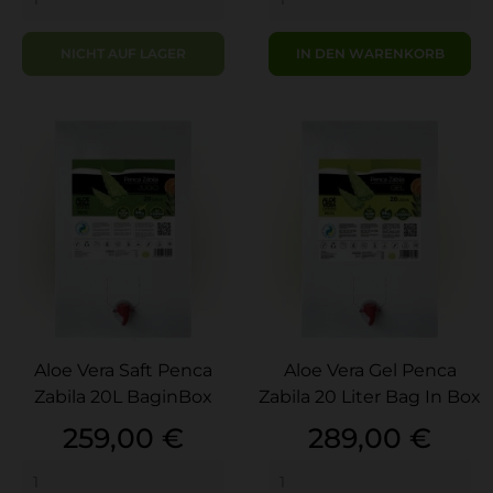
NICHT AUF LAGER
IN DEN WARENKORB
Aloe Vera Saft Penca
Aloe Vera Gel Penca
Zabila 20L BaginBox
Zabila 20 Liter Bag In Box
Preis
Preis
259,00 €
289,00 €