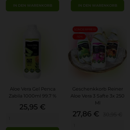
IN DEN WARENKORB
IN DEN WARENKORB
SONDERPREIS!
-10%
Aloe Vera Gel Penca
Geschenkkorb Reiner
Zabila 1000ml 99.7 %
Aloe Vera 3 Safte 3x 250
Ml
Preis
25,95 €
Preis
Verkauf
27,86 €
30,95 €