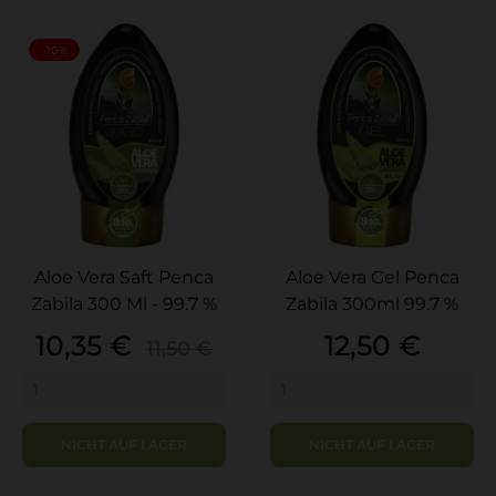
-10%
Aloe Vera Saft Penca
Aloe Vera Gel Penca
Zabila 300 Ml - 99.7 %
Zabila 300ml 99.7 %
Preis
Verkaufspreis
Preis
10,35 €
12,50 €
11,50 €
NICHT AUF LAGER
NICHT AUF LAGER