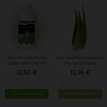
Aloe Vera Saft Penca
Aloe Vera Penca Lebende
Zabila 500ml 99.7 %
Pflanze 2/3 Jahre
Preis
Preis
12,50 €
12,95 €
IN DEN WARENKORB
NICHT AUF LAGER