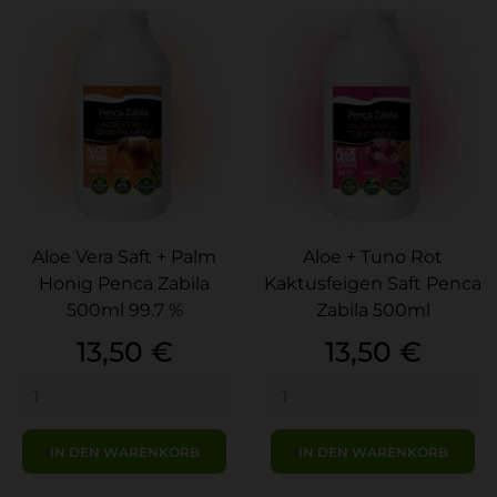
Aloe Vera Saft + Palm
Aloe + Tuno Rot
Honig Penca Zabila
Kaktusfeigen Saft Penca
500ml 99.7 %
Zabila 500ml
Preis
Preis
13,50 €
13,50 €
IN DEN WARENKORB
IN DEN WARENKORB