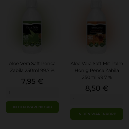
Aloe Vera Saft Penca
Aloe Vera Saft Mit Palm
Zabila 250ml 99.7 %
Honig Penca Zabila
250ml 99.7 %
Preis
7,95 €
Preis
8,50 €
IN DEN WARENKORB
IN DEN WARENKORB