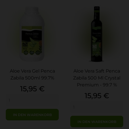
Aloe Vera Gel Penca
Aloe Vera Saft Penca
Zabila 500ml 99.7%
Zabila 500 Ml Crystal
Premium - 99.7 %
Preis
15,95 €
Preis
15,95 €
IN DEN WARENKORB
IN DEN WARENKORB