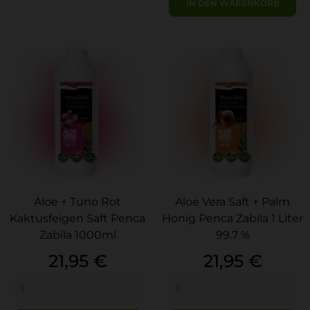
IN DEN WARENKORB
Aloe + Tuno Rot
Aloe Vera Saft + Palm
Kaktusfeigen Saft Penca
Honig Penca Zabila 1 Liter
Zabila 1000ml
99.7 %
Preis
Preis
21,95 €
21,95 €