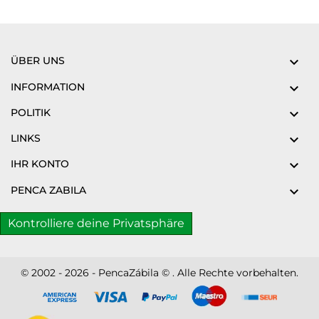
ÜBER UNS

INFORMATION

POLITIK

LINKS

IHR KONTO

PENCA ZABILA

Kontrolliere deine Privatsphäre
© 2002 - 2026 - PencaZábila © . Alle Rechte vorbehalten.