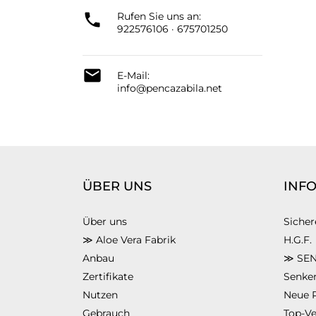

Rufen Sie uns an:
922576106 · 675701250

E-Mail:
info@pencazabila.net
ÜBER UNS
INF
Über uns
Sicher
≫ Aloe Vera Fabrik
H.G.F.
Anbau
≫ SE
Zertifikate
Senken
Nutzen
Neue 
Gebrauch
Top-Ve