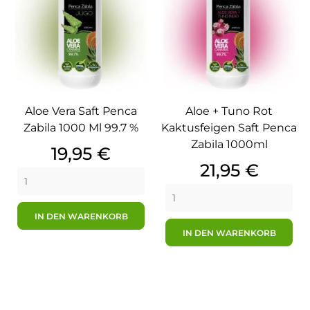
Aloe Vera Saft Penca
Aloe + Tuno Rot
Zabila 1000 Ml 99.7 %
Kaktusfeigen Saft Penca
Zabila 1000ml
Preis
19,95 €
Preis
21,95 €
IN DEN WARENKORB
IN DEN WARENKORB