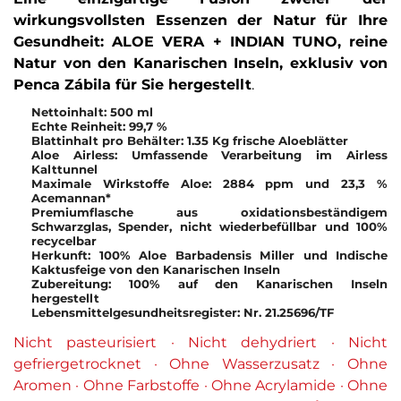
wirkungsvollsten Essenzen der Natur für Ihre
Gesundheit: ALOE VERA + INDIAN TUNO, reine
Natur von den Kanarischen Inseln, exklusiv von
Penca Zábila für Sie hergestellt
.
Nettoinhalt: 500 ml
Echte Reinheit: 99,7 %
Blattinhalt pro Behälter: 1.35 Kg frische Aloeblätter
Aloe Airless: Umfassende Verarbeitung im Airless
Kalttunnel
Maximale Wirkstoffe Aloe: 2884 ppm und 23,3 %
Acemannan*
Premiumflasche aus oxidationsbeständigem
Schwarzglas, Spender, nicht wiederbefüllbar und 100%
recycelbar
Herkunft: 100% Aloe Barbadensis Miller und Indische
Kaktusfeige von den Kanarischen Inseln
Zubereitung: 100% auf den Kanarischen Inseln
hergestellt
Lebensmittelgesundheitsregister: Nr. 21.25696/TF
Nicht pasteurisiert · Nicht dehydriert · Nicht
gefriergetrocknet · Ohne Wasserzusatz · Ohne
Aromen · Ohne Farbstoffe · Ohne Acrylamide · Ohne