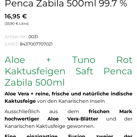
Penca Zabila 500ml 99.7 %
16,95 €
(33,90 € Litro)
Artikel-Nr.:
0031
EAN13:
8437007707021
Aloe + Tuno Rot
Kaktusfeigen Saft Penca
Zabila 500ml
Aloe Vera + reine, frische und natürliche indische
Kaktusfeige
von den Kanarischen Inseln
Ausschließlich aus dem
frischen Mark
hochwertiger Aloe Vera-Blätter
und der
Kanarischen Kaktusfeige gewonnen.
Eine einzigartige Fusion zweier der