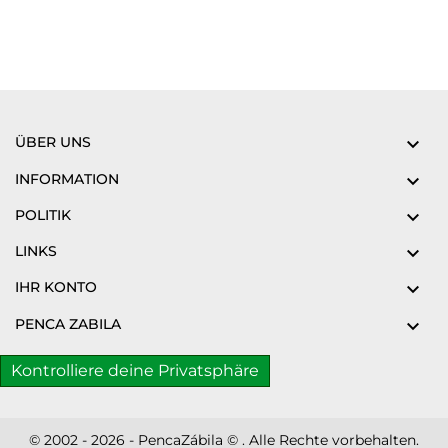
ÜBER UNS

INFORMATION

POLITIK

LINKS

IHR KONTO

PENCA ZABILA

Kontrolliere deine Privatsphäre
© 2002 - 2026 - PencaZábila © . Alle Rechte vorbehalten.