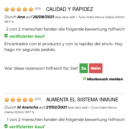
CALIDAD Y RAPIDEZ
(
5
/
5
)
Durch
Ana
auf
26/08/2021
Aloe Vera Saft + Tuno Indio Penca Zabila 500ml
99.7 %
2
von
2
menschen fanden die folgende bewertung hilfreich
verifizierter kauf
Encantados con el producto y con la rapidez del envío. Hoy
hago mi segundo pedido.
War diese rezension hilfreich für Sie?
Ja
Nein
Missbrauch melden
AUMENTA EL SISTEMA INMUNE
(
5
/
5
)
Durch
M Arancha
auf
27/02/2021
Aloe Vera Saft + Tuno Indio Penca
Zabila 500ml 99.7 %
1
von
2
menschen fanden die folgende bewertung hilfreich
verifizierter kauf